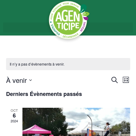
Il n’y a pas d’évènements à venir.
Nav
RECH
À venir
Recherche
Liste
de
Sélectionnez
ET
une
vu
Derniers Évènements passés
date.
NAVIG
Év
OCT
DE
6
2024
VUES
ÉVÈN