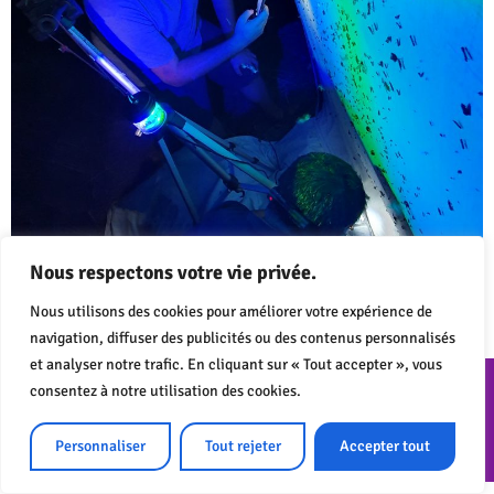
Un piège lumineux équipé d’une LepiLED a permis d’observer
Nous respectons votre vie privée.
plus de 90 espèces de papillons de nuit dans le cadre du
diagnostic écologique mené par le Conservatoire d’Espaces
Nous utilisons des cookies pour améliorer votre expérience de
Naturels (CEN) […]
navigation, diffuser des publicités ou des contenus personnalisés
et analyser notre trafic. En cliquant sur « Tout accepter », vous
consentez à notre utilisation des cookies.
CONTACT
MENTIONS LÉGALES
POLITIQUE DE CONFIDENTIALITÉ
Personnaliser
Tout rejeter
Accepter tout