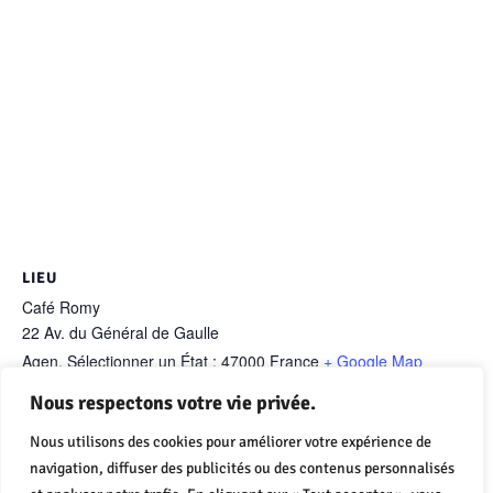
LIEU
Café Romy
22 Av. du Général de Gaulle
Agen
,
Sélectionner un État :
47000
France
+ Google Map
Nous respectons votre vie privée.
Le Square Chopin fait peau
Les cafés citoyens, c’est pas
Nous utilisons des cookies pour améliorer votre expérience de
fini !
neuve
navigation, diffuser des publicités ou des contenus personnalisés